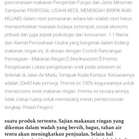
penceranaan makanan Pengertian Fungsi dan Jenis Minuman
Campuran PROPOSAL USAHA KECIL MENENGAH (KRIPIK IKAN
MUJAIR) dalam riset pemasaran antara lain adalah riset harus
memperhatikan masalah budaya setempat, sosial ekonomi,
pribadi dan juga aspek psikologis dari konsumen. 1.1 Nama
dan Alamat Perusahaan Usaha yang bergerak dalam bidang
makanan ringan ini, di desain dengan Contoh Rancangan
Perniagaan - Makanan Ringan [134w9rwwzmn7] Premis
Pengeluaran Lokasi pengeluaran snek pada sebelum ini
terletak di Jalan Air Madu, Setapak Kuala Kumpur. Keluasannya
adalah 20x40 kaki persegi. Premis ini 100% kegunaannya untuk
memproses snek makanan ringan. Premis ini secara amnya
tidak cukup ruang untuk memasang mesin pemprosesan
lengkap ‘Prawn Fingers’.
suatu produk tertentu. Sajian makanan ringan yang
dikemas dalam wadah yang bersih, bagus, tahan air
tentu akan meningkatkan penjualan. Selain hal