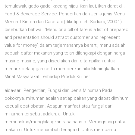
temulawak, gado-gado, kacang hijau, ikan laut, ikan darat dll.
Food & Beverage Service: Pengertian dan Jenis-jenis Menu
Menurut Kinton dan Caserani (dikutip oleh Sudiara, 2000:1)
disebutkan bahwa : “Menu or a bill of fare is a list of prepared
and presentation should attract customer and represent
value for money”,dalam terjemahannya berarti, menu adalah
sebuah daftar makanan yang telah dilengkapi dengan harga
masing-masing, yang disediakan dan ditampilkan untuk
menarik pelanggan serta memberikan nilai Meningkatkan
Minat Masyarakat Terhadap Produk Kuliner ...
aida-sari: Pengertian, Fungsi dan Jenis Minuman Pada
pokoknya, minuman adalah setiap cairan yang dapat diminum
kecuali obat-obatan. Adapun manfaat atau fungsi dari
minuman tersebut adalah: a. Untuk
memuaskan/menghilangkan rasa haus b. Merangsang nafsu
makan c. Untuk menambah tenaga d. Untuk membantu