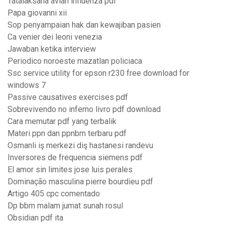
Tatalaksana avian influenza pdf
Papa giovanni xii
Sop penyampaian hak dan kewajiban pasien
Ca venier dei leoni venezia
Jawaban ketika interview
Periodico noroeste mazatlan policiaca
Ssc service utility for epson r230 free download for
windows 7
Passive causatives exercises pdf
Sobrevivendo no inferno livro pdf download
Cara memutar pdf yang terbalik
Materi ppn dan ppnbm terbaru pdf
Osmanli iş merkezi diş hastanesi randevu
Inversores de frequencia siemens pdf
El amor sin limites jose luis perales
Dominação masculina pierre bourdieu pdf
Artigo 405 cpc comentado
Dp bbm malam jumat sunah rosul
Obsidian pdf ita