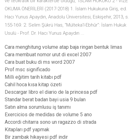
ve teokratik bir karakterde olduğu, İSLAM HUKUKU 2 - VİZE
OKUMA ÖNERİLERİ (2017-2018) 1. İslam Hukukuna Giriş, ed.
Hacı Yunus Apaydın, Anadolu Üniversitesi, Eskişehir, 2013, s.
155-169. 2. Selim Şükrü Has, “Mülteka’l-Ebhûr”: İslam Hukuk
Usulü - Prof. Dr. Hacı Yunus Apaydın ...
Cara menghitung volume atap baja ringan bentuk limas
Cara membuat nomor urut di excel 2007
Cara buat buku di ms word 2007
Prof msc significado
Milli eğitim tarih kitabı pdf
Cahil hoca kısa kitap özeti
Descargar libro el diario de la princesa pdf
Standar berat badan bayi usia 9 bulan
Satın alma sorumlusu iş tanımı
Exercicios de medidas de volume 5 ano
Accordi chitarra sono un ragazzo di strada
Kitapları pdf yapmak
Bir zambak hikayesi pdf indir