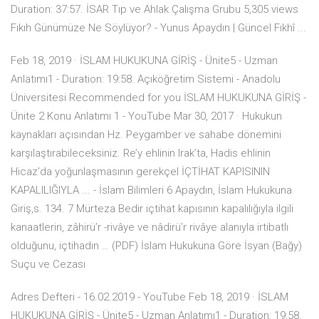
Duration: 37:57. İSAR Tıp ve Ahlak Çalışma Grubu 5,305 views
Fıkıh Günümüze Ne Söylüyor? - Yunus Apaydın | Güncel Fıkhî ...
Feb 18, 2019 · İSLAM HUKUKUNA GİRİŞ - Ünite5 - Uzman
Anlatımı1 - Duration: 19:58. Açıköğretim Sistemi - Anadolu
Üniversitesi Recommended for you İSLAM HUKUKUNA GİRİŞ -
Ünite 2 Konu Anlatımı 1 - YouTube Mar 30, 2017 · Hukukun
kaynakları açısından Hz. Peygamber ve sahabe dönemini
karşılaştırabileceksiniz. Re’y ehlinin Irak’ta, Hadis ehlinin
Hicaz’da yoğunlaşmasının gerekçel İÇTİHAT KAPISININ
KAPALILIĞIYLA ... - İslam Bilimleri 6 Apaydın, İslam Hukukuna
Giriş,s. 134. 7 Mürteza Bedir içtihat kapısının kapalılığıyla ilgili
kanaatlerin, zâhirü’r -rivâye ve nâdirü’r rivâye alanıyla irtibatlı
olduğunu, içtihadın … (PDF) İslam Hukukuna Göre İsyan (Bağy)
Suçu ve Cezası
Adres Defteri - 16.02.2019 - YouTube Feb 18, 2019 · İSLAM
HUKUKUNA GİRİŞ - Ünite5 - Uzman Anlatımı1 - Duration: 19:58.