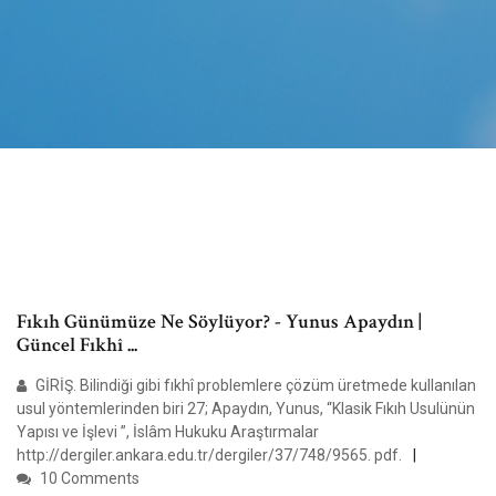
Fıkıh Günümüze Ne Söylüyor? - Yunus Apaydın |
Güncel Fıkhî ...
GİRİŞ. Bilindiği gibi fıkhî problemlere çözüm üretmede kullanılan
usul yöntemlerinden biri 27; Apaydın, Yunus, “Klasik Fıkıh Usulünün
Yapısı ve İşlevi ”, İslâm Hukuku Araştırmalar
http://dergiler.ankara.edu.tr/dergiler/37/748/9565. pdf.
10 Comments