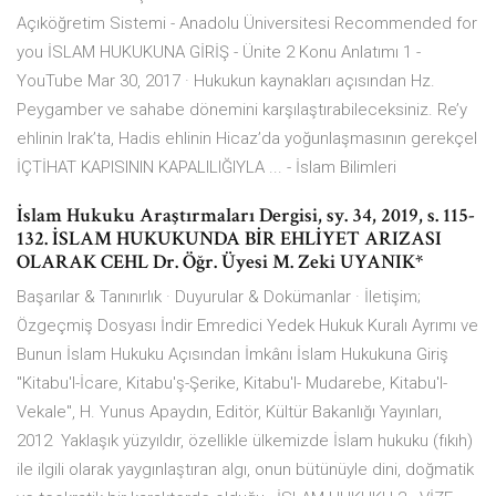
Açıköğretim Sistemi - Anadolu Üniversitesi Recommended for
you İSLAM HUKUKUNA GİRİŞ - Ünite 2 Konu Anlatımı 1 -
YouTube Mar 30, 2017 · Hukukun kaynakları açısından Hz.
Peygamber ve sahabe dönemini karşılaştırabileceksiniz. Re’y
ehlinin Irak’ta, Hadis ehlinin Hicaz’da yoğunlaşmasının gerekçel
İÇTİHAT KAPISININ KAPALILIĞIYLA ... - İslam Bilimleri
İslam Hukuku Araştırmaları Dergisi, sy. 34, 2019, s. 115-
132. İSLAM HUKUKUNDA BİR EHLİYET ARIZASI
OLARAK CEHL Dr. Öğr. Üyesi M. Zeki UYANIK*
Başarılar & Tanınırlık · Duyurular & Dokümanlar · İletişim;
Özgeçmiş Dosyası İndir Emredici Yedek Hukuk Kuralı Ayrımı ve
Bunun İslam Hukuku Açısından İmkânı İslam Hukukuna Giriş
"Kitabu'l-İcare, Kitabu'ş-Şerike, Kitabu'l- Mudarebe, Kitabu'l-
Vekale", H. Yunus Apaydın, Editör, Kültür Bakanlığı Yayınları,
2012 Yaklaşık yüzyıldır, özellikle ülkemizde İslam hukuku (fıkıh)
ile ilgili olarak yaygınlaştıran algı, onun bütünüyle dini, doğmatik