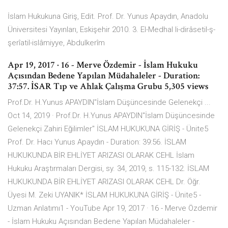
İslam Hukukuna Giriş, Edit. Prof. Dr. Yunus Apaydın, Anadolu
Üniversitesi Yayınları, Eskişehir 2010. 3. El-Medhal li-dirâsetil-ş-
şerîatil-islâmiyye, Abdulkerîm
Apr 19, 2017 · 16 - Merve Özdemir - İslam Hukuku
Açısından Bedene Yapılan Müdahaleler - Duration:
37:57. İSAR Tıp ve Ahlak Çalışma Grubu 5,305 views
Prof.Dr. H.Yunus APAYDIN"İslam Düşüncesinde Gelenekçi ...
Oct 14, 2019 · Prof.Dr. H.Yunus APAYDIN"İslam Düşüncesinde
Gelenekçi Zahiri Eğilimler" İSLAM HUKUKUNA GİRİŞ - Ünite5
Prof. Dr. Hacı Yunus Apaydın - Duration: 39:56. İSLAM
HUKUKUNDA BİR EHLİYET ARIZASI OLARAK CEHL İslam
Hukuku Araştırmaları Dergisi, sy. 34, 2019, s. 115-132. İSLAM
HUKUKUNDA BİR EHLİYET ARIZASI OLARAK CEHL Dr. Öğr.
Üyesi M. Zeki UYANIK* İSLAM HUKUKUNA GİRİŞ - Ünite5 -
Uzman Anlatımı1 - YouTube Apr 19, 2017 · 16 - Merve Özdemir
- İslam Hukuku Açısından Bedene Yapılan Müdahaleler -