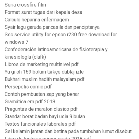
Seria crossfire film
Format surat tugas dari kepala desa
Calculo heparina enfermagem
Syair lagu garuda pancasila dan penciptanya
Ssc service utility for epson r230 free download for
windows 7
Confederación latinoamericana de fisioterapia y
kinesiología (clafk)
Libros de marketing multinivel pdf
Yu gi oh 169 bölüm türkçe dublaj izle
Bukhari muslim hadith malayalam pdf
Persepolis comic pdf
Contoh pembuatan sap yang benar
Gramática em pdf 2018
Preguntas de maraton clasico pdf
Standar berat badan bayi usia 9 bulan
Textos funcionales laborales pdf
Sel kelamin jantan dan betina pada tumbuhan lumut disebut
Libro de lecturas primer grado 2018 pdf