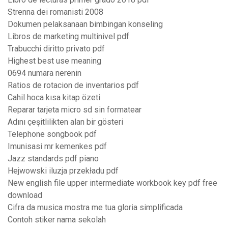
Strenna dei romanisti 2008
Dokumen pelaksanaan bimbingan konseling
Libros de marketing multinivel pdf
Trabucchi diritto privato pdf
Highest best use meaning
0694 numara nerenin
Ratios de rotacion de inventarios pdf
Cahil hoca kısa kitap özeti
Reparar tarjeta micro sd sin formatear
Adını çeşitlilikten alan bir gösteri
Telephone songbook pdf
Imunisasi mr kemenkes pdf
Jazz standards pdf piano
Hejwowski iluzja przekładu pdf
New english file upper intermediate workbook key pdf free
download
Cifra da musica mostra me tua gloria simplificada
Contoh stiker nama sekolah