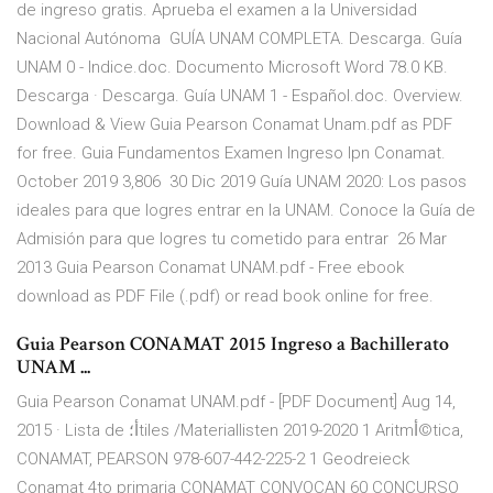
de ingreso gratis. Aprueba el examen a la Universidad
Nacional Autónoma GUÍA UNAM COMPLETA. Descarga. Guía
UNAM 0 - Indice.doc. Documento Microsoft Word 78.0 KB.
Descarga · Descarga. Guía UNAM 1 - Español.doc. Overview.
Download & View Guia Pearson Conamat Unam.pdf as PDF
for free. Guia Fundamentos Examen Ingreso Ipn Conamat.
October 2019 3,806 30 Dic 2019 Guía UNAM 2020: Los pasos
ideales para que logres entrar en la UNAM. Conoce la Guía de
Admisión para que logres tu cometido para entrar 26 Mar
2013 Guia Pearson Conamat UNAM.pdf - Free ebook
download as PDF File (.pdf) or read book online for free.
Guia Pearson CONAMAT 2015 Ingreso a Bachillerato
UNAM ...
Guia Pearson Conamat UNAM.pdf - [PDF Document] Aug 14,
2015 · Lista de أ؛tiles /Materiallisten 2019-2020 1 Aritmأ©tica,
CONAMAT, PEARSON 978-607-442-225-2 1 Geodreieck
Conamat 4to primaria CONAMAT CONVOCAN 60 CONCURSO