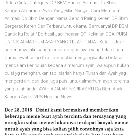
Putus Cinta; Category: DP BBM Harian. Animasi Dp Bbm
Kangen Almarhum Ayah Yang Bikin Nangis; Cara Membuat
Animasi Dp Bbm Dengan Nama Sendiri Paling Keren; DP Bbm
Bergerak Keren Dan Terbaru Untuk Kamu Semuanya! DP BBM
Cantik Itu Relatif Berhasil Jadi Incaran DP Kekinian DOA: PUISI
UNTUK ALMARHUM AYAH YANG TELAH TIADA - Kata ... Jujur
sebenarnya aku sangat rindu dengan ayah yang telah tiada.
Cuma lewat puisi diri ini mencoba mengungkapkan betapa
mendalam kerinduan kepada almarhum ayah, walaupun bukan
puisi yg mengharukan tapi biarlah hanya Tuhan dan Ayah yag
mengerti arti dari doa juga puisi untuk almarhum ayah tercinta
yang telah tiada. AYAH ADALAH INSPIRASIKU Dp Bbm Anak
Kangen Ayah - VPS Hosting News
Dec 28, 2018 · Disini kami bermaksud memberikan
beberapa meme buat ayah tercinta dan tersayang yang
mungkin sobat memerlukannya terdapat banyak meme
untuk ayah yang bisa kalian pilih contohnya saja kata