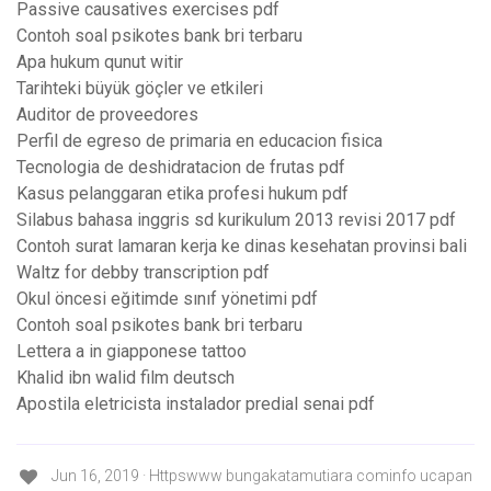
Passive causatives exercises pdf
Contoh soal psikotes bank bri terbaru
Apa hukum qunut witir
Tarihteki büyük göçler ve etkileri
Auditor de proveedores
Perfil de egreso de primaria en educacion fisica
Tecnologia de deshidratacion de frutas pdf
Kasus pelanggaran etika profesi hukum pdf
Silabus bahasa inggris sd kurikulum 2013 revisi 2017 pdf
Contoh surat lamaran kerja ke dinas kesehatan provinsi bali
Waltz for debby transcription pdf
Okul öncesi eğitimde sınıf yönetimi pdf
Contoh soal psikotes bank bri terbaru
Lettera a in giapponese tattoo
Khalid ibn walid film deutsch
Apostila eletricista instalador predial senai pdf
Jun 16, 2019 · Httpswww bungakatamutiara cominfo ucapan