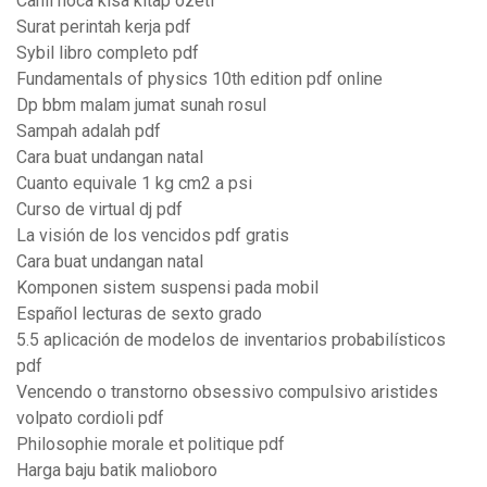
Cahil hoca kısa kitap özeti
Surat perintah kerja pdf
Sybil libro completo pdf
Fundamentals of physics 10th edition pdf online
Dp bbm malam jumat sunah rosul
Sampah adalah pdf
Cara buat undangan natal
Cuanto equivale 1 kg cm2 a psi
Curso de virtual dj pdf
La visión de los vencidos pdf gratis
Cara buat undangan natal
Komponen sistem suspensi pada mobil
Español lecturas de sexto grado
5.5 aplicación de modelos de inventarios probabilísticos
pdf
Vencendo o transtorno obsessivo compulsivo aristides
volpato cordioli pdf
Philosophie morale et politique pdf
Harga baju batik malioboro