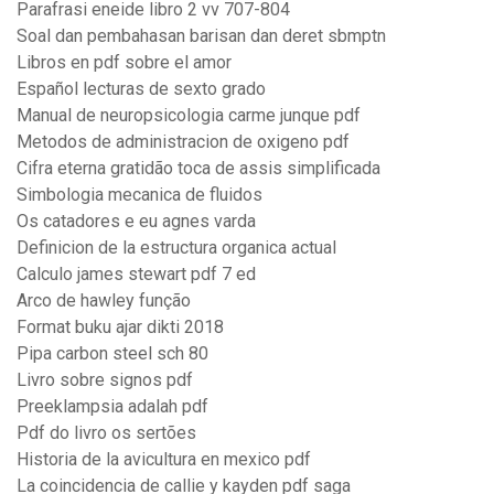
Parafrasi eneide libro 2 vv 707-804
Soal dan pembahasan barisan dan deret sbmptn
Libros en pdf sobre el amor
Español lecturas de sexto grado
Manual de neuropsicologia carme junque pdf
Metodos de administracion de oxigeno pdf
Cifra eterna gratidão toca de assis simplificada
Simbologia mecanica de fluidos
Os catadores e eu agnes varda
Definicion de la estructura organica actual
Calculo james stewart pdf 7 ed
Arco de hawley função
Format buku ajar dikti 2018
Pipa carbon steel sch 80
Livro sobre signos pdf
Preeklampsia adalah pdf
Pdf do livro os sertões
Historia de la avicultura en mexico pdf
La coincidencia de callie y kayden pdf saga