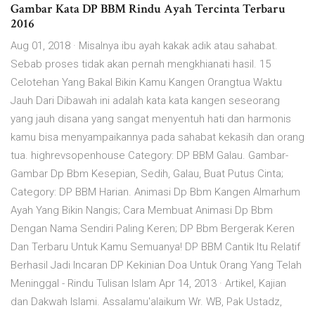
Gambar Kata DP BBM Rindu Ayah Tercinta Terbaru
2016
Aug 01, 2018 · Misalnya ibu ayah kakak adik atau sahabat.
Sebab proses tidak akan pernah mengkhianati hasil. 15
Celotehan Yang Bakal Bikin Kamu Kangen Orangtua Waktu
Jauh Dari Dibawah ini adalah kata kata kangen seseorang
yang jauh disana yang sangat menyentuh hati dan harmonis
kamu bisa menyampaikannya pada sahabat kekasih dan orang
tua. highrevsopenhouse Category: DP BBM Galau. Gambar-
Gambar Dp Bbm Kesepian, Sedih, Galau, Buat Putus Cinta;
Category: DP BBM Harian. Animasi Dp Bbm Kangen Almarhum
Ayah Yang Bikin Nangis; Cara Membuat Animasi Dp Bbm
Dengan Nama Sendiri Paling Keren; DP Bbm Bergerak Keren
Dan Terbaru Untuk Kamu Semuanya! DP BBM Cantik Itu Relatif
Berhasil Jadi Incaran DP Kekinian Doa Untuk Orang Yang Telah
Meninggal - Rindu Tulisan Islam Apr 14, 2013 · Artikel, Kajian
dan Dakwah Islami. Assalamu'alaikum Wr. WB, Pak Ustadz,