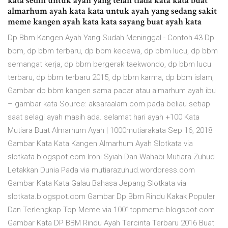
kata sedih untuk ayah yang telah tiada kata kata buat
almarhum ayah kata kata untuk ayah yang sedang sakit
meme kangen ayah kata kata sayang buat ayah kata
Dp Bbm Kangen Ayah Yang Sudah Meninggal - Contoh 43 Dp
bbm, dp bbm terbaru, dp bbm kecewa, dp bbm lucu, dp bbm
semangat kerja, dp bbm bergerak taekwondo, dp bbm lucu
terbaru, dp bbm terbaru 2015, dp bbm karma, dp bbm islam,
Gambar dp bbm kangen sama pacar atau almarhum ayah ibu
– gambar kata Source: aksaraalam.com pada beliau setiap
saat selagi ayah masih ada. selamat hari ayah +100 Kata
Mutiara Buat Almarhum Ayah | 1000mutiarakata Sep 16, 2018 ·
Gambar Kata Kata Kangen Almarhum Ayah Slotkata via
slotkata.blogspot.com Ironi Syiah Dan Wahabi Mutiara Zuhud
Letakkan Dunia Pada via mutiarazuhud.wordpress.com
Gambar Kata Kata Galau Bahasa Jepang Slotkata via
slotkata.blogspot.com Gambar Dp Bbm Rindu Kakak Populer
Dan Terlengkap Top Meme via 1001topmeme.blogspot.com
Gambar Kata DP BBM Rindu Ayah Tercinta Terbaru 2016 Buat