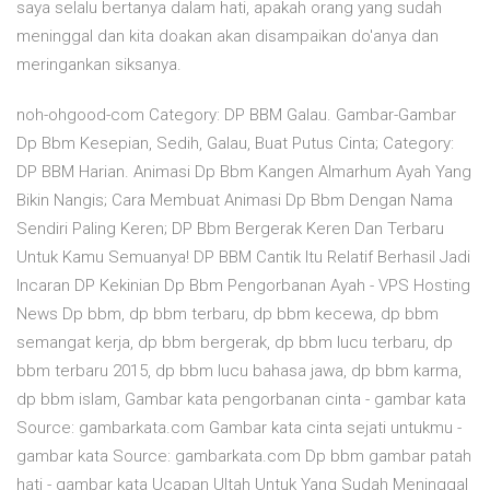
saya selalu bertanya dalam hati, apakah orang yang sudah
meninggal dan kita doakan akan disampaikan do'anya dan
meringankan siksanya.
noh-ohgood-com Category: DP BBM Galau. Gambar-Gambar
Dp Bbm Kesepian, Sedih, Galau, Buat Putus Cinta; Category:
DP BBM Harian. Animasi Dp Bbm Kangen Almarhum Ayah Yang
Bikin Nangis; Cara Membuat Animasi Dp Bbm Dengan Nama
Sendiri Paling Keren; DP Bbm Bergerak Keren Dan Terbaru
Untuk Kamu Semuanya! DP BBM Cantik Itu Relatif Berhasil Jadi
Incaran DP Kekinian Dp Bbm Pengorbanan Ayah - VPS Hosting
News Dp bbm, dp bbm terbaru, dp bbm kecewa, dp bbm
semangat kerja, dp bbm bergerak, dp bbm lucu terbaru, dp
bbm terbaru 2015, dp bbm lucu bahasa jawa, dp bbm karma,
dp bbm islam, Gambar kata pengorbanan cinta - gambar kata
Source: gambarkata.com Gambar kata cinta sejati untukmu -
gambar kata Source: gambarkata.com Dp bbm gambar patah
hati - gambar kata Ucapan Ultah Untuk Yang Sudah Meninggal