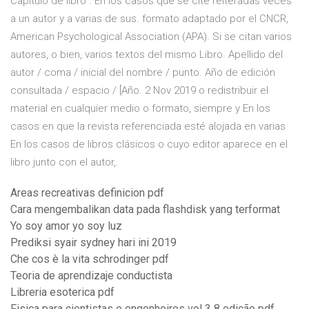
Capítulo de libro . En los casos que se cite reiteradas veces
a un autor y a varias de sus. formato adaptado por el CNCR,
American Psychological Association (APA). Si se citan varios
autores, o bien, varios textos del mismo Libro. Apellido del
autor / coma / inicial del nombre / punto. Año de edición
consultada / espacio / [Año. 2 Nov 2019 o redistribuir el
material en cualquier medio o formato, siempre y En los
casos en que la revista referenciada esté alojada en varias
En los casos de libros clásicos o cuyo editor aparece en el
libro junto con el autor,.
Areas recreativas definicion pdf
Cara mengembalikan data pada flashdisk yang terformat
Yo soy amor yo soy luz
Prediksi syair sydney hari ini 2019
Che cos è la vita schrodinger pdf
Teoria de aprendizaje conductista
Libreria esoterica pdf
Fisica para cientistas e engenheiros vol 3 8 edição pdf