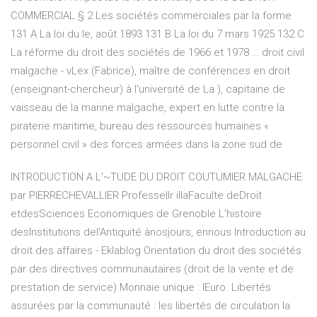
COMMERCIAL § 2 Les sociétés commerciales par la forme
131 A La loi du le, août 1893 131 B La loi du 7 mars 1925 132 C
La réforme du droit des sociétés de 1966 et 1978 … droit civil
malgache - vLex (Fabrice), maître de conférences en droit
(enseignant-chercheur) à l'université de La ), capitaine de
vaisseau de la marine malgache, expert en lutte contre la
piraterie maritime, bureau des ressources humaines «
personnel civil » des forces armées dans la zone sud de
INTRODUCTION A L'~TUDE DU DROIT COUTUMIER MALGACHE
par PIERRECHEVALLIER ProfesselIr illaFaculte deDroit
etdesSciences Economiques de Grenoble L'histoire
desInstitutions del'Antiquité ànosjours, ennous Introduction au
droit des affaires - Eklablog Orientation du droit des sociétés
par des directives communautaires (droit de la vente et de
prestation de service) Monnaie unique : lEuro. Libertés
assurées par la communauté : les libertés de circulation la