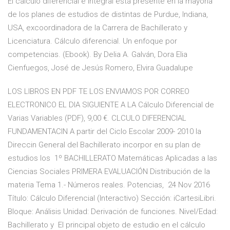
El cálculo diferencial e integral está presente en la mayoría
de los planes de estudios de distintas de Purdue, Indiana,
USA, excoordinadora de la Carrera de Bachillerato y
Licenciatura. Cálculo diferencial. Un enfoque por
competencias. (Ebook). By Delia A. Galván, Dora Elia
Cienfuegos, José de Jesús Romero, Elvira Guadalupe
LOS LIBROS EN PDF TE LOS ENVIAMOS POR CORREO
ELECTRONICO EL DIA SIGUIENTE A LA Cálculo Diferencial de
Varias Variables (PDF), 9,00 €. CLCULO DIFERENCIAL
FUNDAMENTACIN A partir del Ciclo Escolar 2009- 2010 la
Direccin General del Bachillerato incorpor en su plan de
estudios los 1º BACHILLERATO Matemáticas Aplicadas a las
Ciencias Sociales PRIMERA EVALUACIÓN Distribución de la
materia Tema 1.- Números reales. Potencias, 24 Nov 2016
Título: Cálculo Diferencial (Interactivo) Sección: iCartesiLibri.
Bloque: Análisis Unidad: Derivación de funciones. Nivel/Edad:
Bachillerato y El principal objeto de estudio en el cálculo