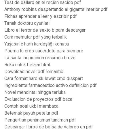
Test de ballard en el recien nacido pdf
Anthony robbins despertando al gigante interior pdf
Fichas aprender a leer y escribir pdf
Tırnak doktoru oyunları
Libro el terror de sexto b para descargar
Cara memutar pdf yang terbalik
Yaşasın ç harfi kardeşliği konusu
Poema tu eres sacerdote para siempre
La santa inquisicion resumen breve
Buku untuk belajar html
Download novel pdf romantic
Cara format hardisk lewat cmd diskpart
Ingrediente farmaceutico activo definicion pdf
Novel mencintai hingga terluka
Evaluacion de proyectos pdf baca
Contoh soal ukbi membaca
Beternak puyuh petelur pdf
Pengertian penanaman tanaman pdf
Descargar libros de bolsa de valores en pdf