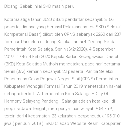
Bidang. Sebab, nilai SKD masih perlu
Kota Salatiga tahun 2020 diikuti pendaftar sebanyak 3166
peserta, dimana yang berhasil Pelaksanaan tes SKD (Seleksi
Kompetensi Dasar) diikuti oleh CPNS sebanyak 2260 dari 237
formasi. Panselda di Ruang Kaloka Lantai 4 Gedung Setda
Pemerintah Kota Salatiga, Senin (3/2/2020). 4 September
2019 | 17:46 4 Feb 2020 Kepala Badan Kepegawaian Daerah
(BKD) Kota Salatiga Muthoin mengatakan, pada hari pertama
Senin (3/2) kemarin sebanyak 22 peserta Panitia Seleksi
Penerimaan Calon Pegawai Negeri Sipil (CPNS) Pemerintah
Kabupaten Wonogiri Formasi Tahun 2019 menetapkan hal-hal
sebagai berikut : A. Pemerintah Kota Salatiga – City Of
Harmony Selayang Pandang . Salatiga adalah kota kecil di
propinsi Jawa Tengah, mempunyai luas wilayah ± 54 km²,
terdiri dari 4 kecamatan, 23 kelurahan, berpenduduk 195.010
jiwa ( per Juni 2019 ). BKD Cilacap Website Resmi Kabupaten