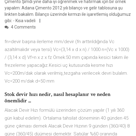
Çimento Şimdi yine daha iyi öğrenmek ve hatırmak için bir örnek
yapalım: Adana Çimento 2012 yılı bilanço ve gelir tablosuna şu
linkten bakalım. Bilanço üzerinde kırmızı ile işaretlemiş olduğumuz
gibi: - Kısa vadeli
4 Comments
fn=devir başına ilerleme mm/devir (fn arttırıldığında Vc
azaltılmalıdır veya tersi) Vc=(3,14 x d x n) / 1000 n=(Vc x 1000)
/ (3,14 x d) Vf=n x z x fz Örnek:50 mm çapında kesici takım ile
frezeleme yapacağız.Kesici uç kutusunda kesme hızı
Vc=200m/dak olarak verilmiş,tezgaha verilecek devri bulalım.
Vc=200 m/dak d=50 mm
Stok devir hızı nedir, nasıl hesaplanır ve neden
önemlidir ...
Alacak Devir Hızı formülü üzerinden çözüm yapılır (1 yılı 360
gün kabul edelim). Ortalama tahsilat döneminin 40 günden 45
güne çıkması demek Alacak Devir Hızının 9 günden (360/40) 8
güne (360/45) düúmesi demektir. Satıúlar %60 oranında