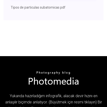
Tipos de particulas subatomicas pdf
Yukarıda hazırladığım infografik, alacak devir hızını en
anlaşılır biçimde anlatıyor. (Büyütmek için resmi tıklayın) Bir