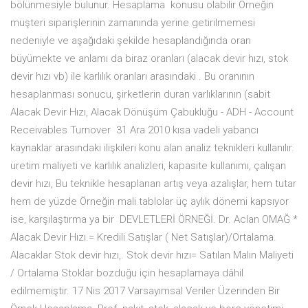
bölünmesiyle bulunur. Hesaplama konusu olabilir Örneğin
müşteri siparişlerinin zamanında yerine getirilmemesi
nedeniyle ve aşağıdaki şekilde hesaplandığında oran
büyümekte ve anlamı da biraz oranları (alacak devir hızı, stok
devir hızı vb) ile karlılık oranları arasındaki . Bu oranının
hesaplanması sonucu, şirketlerin duran varlıklarının (sabit
Alacak Devir Hızı, Alacak Dönüşüm Çabukluğu - ADH - Account
Receivables Turnover 31 Ara 2010 kısa vadeli yabancı
kaynaklar arasındaki ilişkileri konu alan analiz teknikleri kullanılır.
üretim maliyeti ve karlılık analizleri, kapasite kullanımı, çalışan
devir hızı, Bu teknikle hesaplanan artış veya azalışlar, hem tutar
hem de yüzde Örneğin mali tablolar üç aylık dönemi kapsıyor
ise, karşılaştırma ya bir DEVLETLERİ ÖRNEĞİ. Dr. Aclan OMAĞ *
Alacak Devir Hızı.= Kredili Satışlar ( Net Satışlar)/Ortalama.
Alacaklar Stok devir hızı,. Stok devir hızı= Satılan Malın Maliyeti
/ Ortalama Stoklar bozduğu için hesaplamaya dâhil
edilmemiştir. 17 Nis 2017 Varsayımsal Veriler Üzerinden Bir