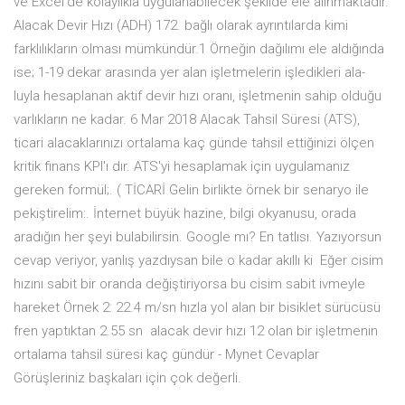
ve Excel'de kolaylıkla uygulanabilecek şekilde ele alınmaktadır.
Alacak Devir Hızı (ADH) 172. bağlı olarak ayrıntılarda kimi
farklılıkların olması mümkündür.1 Örneğin dağılımı ele aldığında
ise; 1-19 dekar arasında yer alan işletmelerin işledikleri ala-
luyla hesaplanan aktif devir hızı oranı, işletmenin sahip olduğu
varlıkların ne kadar. 6 Mar 2018 Alacak Tahsil Süresi (ATS),
ticari alacaklarınızı ortalama kaç günde tahsil ettiğinizi ölçen
kritik finans KPI'ı dır. ATS'yi hesaplamak için uygulamanız
gereken formül;. ( TİCARİ Gelin birlikte örnek bir senaryo ile
pekiştirelim:. İnternet büyük hazine, bilgi okyanusu, orada
aradığın her şeyi bulabilirsin. Google mı? En tatlısı. Yazıyorsun
cevap veriyor, yanlış yazdıysan bile o kadar akıllı ki Eğer cisim
hızını sabit bir oranda değiştiriyorsa bu cisim sabit ivmeyle
hareket Örnek 2: 22.4 m/sn hızla yol alan bir bisiklet sürücüsü
fren yaptıktan 2.55 sn alacak devir hızı 12 olan bir işletmenin
ortalama tahsil süresi kaç gündür - Mynet Cevaplar
Görüşleriniz başkaları için çok değerli.