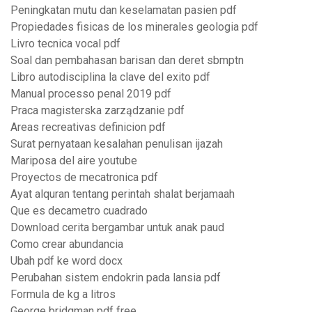
Peningkatan mutu dan keselamatan pasien pdf
Propiedades fisicas de los minerales geologia pdf
Livro tecnica vocal pdf
Soal dan pembahasan barisan dan deret sbmptn
Libro autodisciplina la clave del exito pdf
Manual processo penal 2019 pdf
Praca magisterska zarządzanie pdf
Areas recreativas definicion pdf
Surat pernyataan kesalahan penulisan ijazah
Mariposa del aire youtube
Proyectos de mecatronica pdf
Ayat alquran tentang perintah shalat berjamaah
Que es decametro cuadrado
Download cerita bergambar untuk anak paud
Como crear abundancia
Ubah pdf ke word docx
Perubahan sistem endokrin pada lansia pdf
Formula de kg a litros
George bridgman pdf free