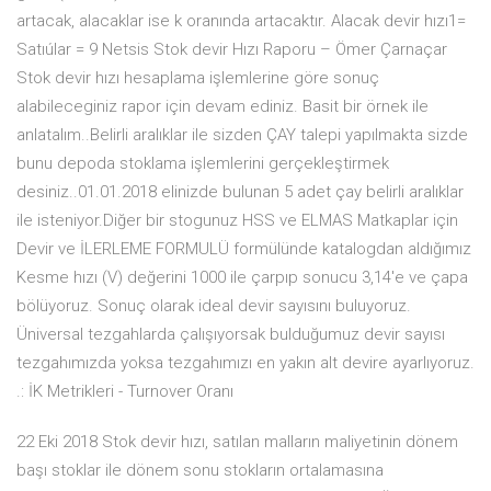
artacak, alacaklar ise k oranında artacaktır. Alacak devir hızı1=
Satıúlar = 9 Netsis Stok devir Hızı Raporu – Ömer Çarnaçar
Stok devir hızı hesaplama işlemlerine göre sonuç
alabileceginiz rapor için devam ediniz. Basit bir örnek ile
anlatalım..Belirli aralıklar ile sizden ÇAY talepi yapılmakta sizde
bunu depoda stoklama işlemlerini gerçekleştirmek
desiniz..01.01.2018 elinizde bulunan 5 adet çay belirli aralıklar
ile isteniyor.Diğer bir stogunuz HSS ve ELMAS Matkaplar için
Devir ve İLERLEME FORMULÜ formülünde katalogdan aldığımız
Kesme hızı (V) değerini 1000 ile çarpıp sonucu 3,14'e ve çapa
bölüyoruz. Sonuç olarak ideal devir sayısını buluyoruz.
Üniversal tezgahlarda çalışıyorsak bulduğumuz devir sayısı
tezgahımızda yoksa tezgahımızı en yakın alt devire ayarlıyoruz.
.: İK Metrikleri - Turnover Oranı
22 Eki 2018 Stok devir hızı, satılan malların maliyetinin dönem
başı stoklar ile dönem sonu stokların ortalamasına