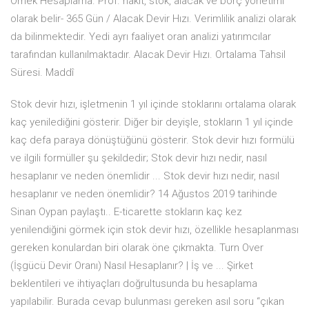
Örnek Hesaplama. Prof. nakit, stok, alacak ve borç yönetimi
olarak belir- 365 Gün / Alacak Devir Hızı. Verimlilik analizi olarak
da bilinmektedir. Yedi ayrı faaliyet oran analizi yatırımcılar
tarafından kullanılmaktadır. Alacak Devir Hızı. Ortalama Tahsil
Süresi. Maddî
Stok devir hızı, işletmenin 1 yıl içinde stoklarını ortalama olarak
kaç yenilediğini gösterir. Diğer bir deyişle, stokların 1 yıl içinde
kaç defa paraya dönüştüğünü gösterir. Stok devir hızı formülü
ve ilgili formüller şu şekildedir; Stok devir hızı nedir, nasıl
hesaplanır ve neden önemlidir ... Stok devir hızı nedir, nasıl
hesaplanır ve neden önemlidir? 14 Ağustos 2019 tarihinde
Sinan Oypan paylaştı.. E-ticarette stokların kaç kez
yenilendiğini görmek için stok devir hızı, özellikle hesaplanması
gereken konulardan biri olarak öne çıkmakta. Turn Over
(İşgücü Devir Oranı) Nasıl Hesaplanır? | İş ve ... Şirket
beklentileri ve ihtiyaçları doğrultusunda bu hesaplama
yapılabilir. Burada cevap bulunması gereken asıl soru “çıkan